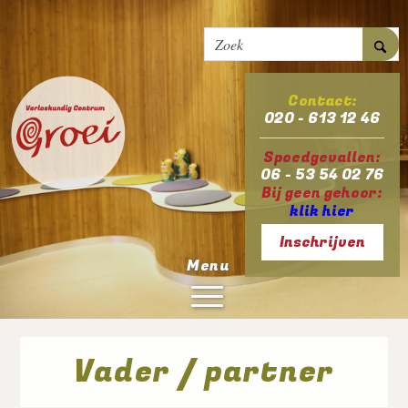
Contact:
020 - 613 12 46
Spoedgevallen:
06 - 53 54 02 76
Bij geen gehoor:
klik hier
Inschrijven
Menu
Vader / partner