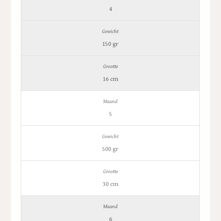
4
150 gr
16 cm
5
500 gr
30 cm
6