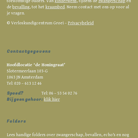
toekomstige ouders. Van
kinderwens
, tijdens de
zwangerschap
en
de
bevalling
, tot het
kraambed
. Neem contact met ons op voor al
je vragen.
© Verloskundigcentrum Groei –
Privacybeleid
Contactgegevens
Hoofdlocatie ‘de Honingraat’
Slotermeerlaan 103-G
1063 JN Amsterdam
Tel: 020 – 613 12 46
Spoed?
Tel: 06 – 53 54 02 76
Bij geen gehoor:
klik hier
Folders
Lees handige folders over zwangerschap, bevallen, echo’s en nog