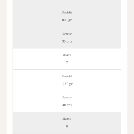
800 gr
35 cm
7
1250 gr
40 cm
8