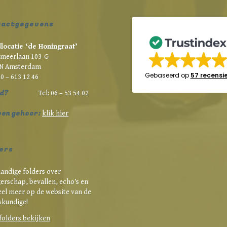
tactgegevens
locatie ‘de Honingraat’
rmeerlaan 103-G
JN Amsterdam
Gebaseerd op
57 recensi
20 – 613 12 46
d?
Tel: 06 – 53 54 02
een gehoor:
klik hier
ers
handige folders over
erschap, bevallen, echo’s en
eel meer op de website van de
skundige!
 folders bekijken