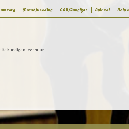
aamzorg
(Borst)voeding
GGD/Aangifte
Spiraal
Help 
tatiekundigen, verhuur