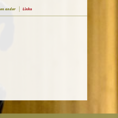
een ander
Links