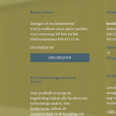
Aanmelden
Con
Zwanger of een kinderwens?
Hoofd
Voel je welkom om je aan te melden
Slote
voor onze zorg. Dit kan via het
1063 
telefoonnummer 020‑613 12 46.
Tel: 0
Spoe
Of schrijf je in!
76
Bij g
INSCHRIJVEN
Fold
Verloskundigcentrum
Groei
Lees 
zwang
Onze praktijk verzorgt de
nog v
begeleiding tijdens alle facetten van
Verlo
toekomstige ouders. Van
kinderwens
, tijdens de
> Alle
zwangerschap
en de
bevalling
, tot