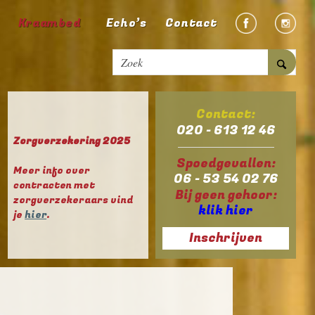
Kraambed
Echo’s
Contact
Contact:
020 - 613 12 46
Zorgverzekering 2025
Spoedgevallen:
Meer info over
06 - 53 54 02 76
contracten met
Bij geen gehoor:
zorgverzekeraars vind
klik hier
je
hier
.
Inschrijven